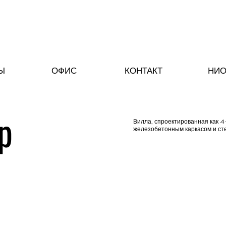
Ы
ОФИС
КОНТАКТ
НИО
р
Вилла, спроектированная как 4
железобетонным каркасом и сте