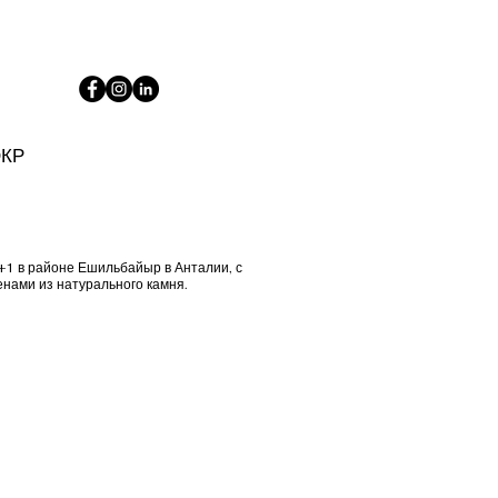
КР
+1 в районе Ешильбайыр в Анталии, с
нами из натурального камня.