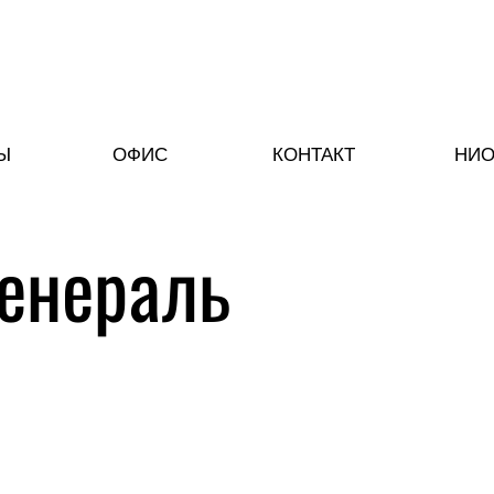
Ы
ОФИС
КОНТАКТ
НИО
енераль