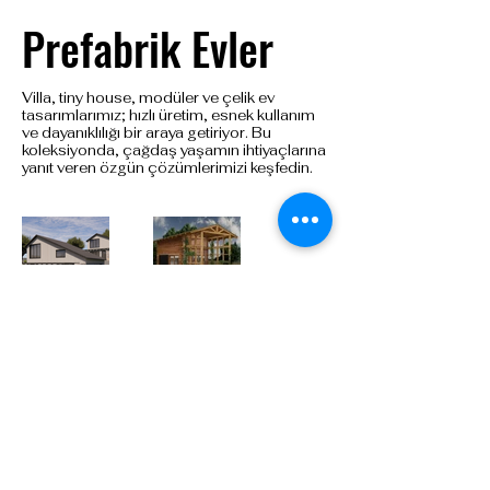
Prefabrik Evler
Villa, tiny house, modüler ve çelik ev
tasarımlarımız; hızlı üretim, esnek kullanım
ve dayanıklılığı bir araya getiriyor. Bu
koleksiyonda, çağdaş yaşamın ihtiyaçlarına
yanıt veren özgün çözümlerimizi keşfedin.
Pratikiz Mimarlık Architektur/ T
+90
542 432 94 66
/
ofis@pratikiz.com
/
© 2025 von Pratikiz