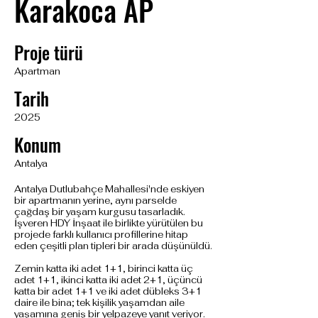
Karakoca AP
Proje türü
Apartman
Tarih
2025
Konum
Antalya
Antalya Dutlubahçe Mahallesi'nde eskiyen
bir apartmanın yerine, aynı parselde
çağdaş bir yaşam kurgusu tasarladık.
İşveren HDY İnşaat ile birlikte yürütülen bu
projede farklı kullanıcı profillerine hitap
eden çeşitli plan tipleri bir arada düşünüldü.
Zemin katta iki adet 1+1, birinci katta üç
adet 1+1, ikinci katta iki adet 2+1, üçüncü
katta bir adet 1+1 ve iki adet dübleks 3+1
daire ile bina; tek kişilik yaşamdan aile
yaşamına geniş bir yelpazeye yanıt veriyor.