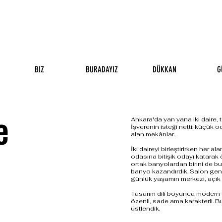
BIZ
BURADAYIZ
DÜKKAN
G
e
Ankara'da yan yana iki daire, te
İşverenin isteği netti: küçük o
alan mekânlar.
İki daireyi birleştirirken her 
odasına bitişik odayı katarak 
ortak banyolardan birini de bu
banyo kazandırdık. Salon genişl
günlük yaşamın merkezi, açık ve
Tasarım dili boyunca modern 
özenli, sade ama karakterli. B
üstlendik.