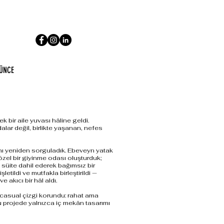
ÜNCE
k bir aile yuvası hâline geldi.
dalar değil, birlikte yaşanan, nefes
alanı yeniden sorguladık. Ebeveyn yatak
özel bir giyinme odası oluşturduk;
 süite dahil ederek bağımsız bir
etildi ve mutfakla birleştirildi —
 akıcı bir hâl aldı.
casual çizgi korundu: rahat ama
u projede yalnızca iç mekân tasarımı